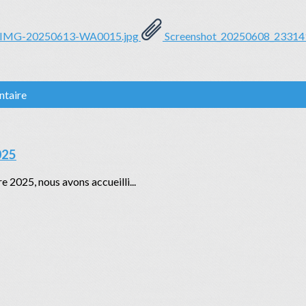
IMG-20250613-WA0015.jpg
Screenshot_20250608_23314
ntaire
025
 2025, nous avons accueilli...