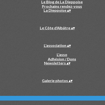
Le Blog de La Dieppoise
Prochains rendez-vous
La Dieppoise
▴
▾
Le Côte d'Albâtre
▴
▾
L'association
▴
▾
L'asso
Adhésion / Dons
Newsletters
▴
▾
Galerie photos
▴
▾