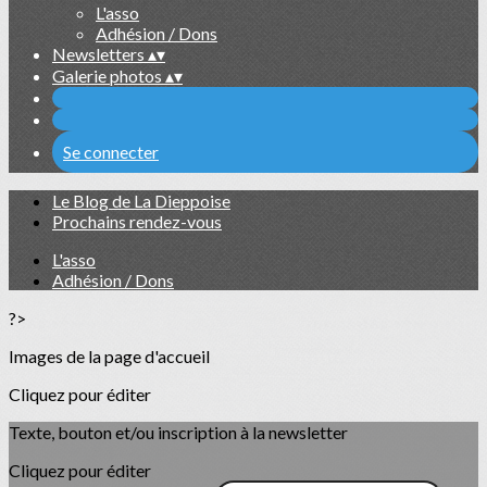
L'asso
Adhésion / Dons
Newsletters
▴
▾
Galerie photos
▴
▾
Se connecter
Le Blog de La Dieppoise
Prochains rendez-vous
L'asso
Adhésion / Dons
?>
Images de la page d'accueil
Cliquez pour éditer
Texte, bouton et/ou inscription à la newsletter
Cliquez pour éditer