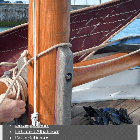
Exporter les lignes sélectionnées
Exporter toutes les colonnes
Exporter uniquement les colonnes affichées
Menu
<
>
Le Blog de La Dieppoise
Prochains rendez-vous
Ajoutez un logo, un bouton, des réseaux sociaux
Cliquez pour éditer
Actualités
▴
▾
Le Blog de La Dieppoise
Prochains rendez-vous
La Dieppoise
▴
▾
Le Côte d'Albâtre
▴
▾
L'association
▴
▾