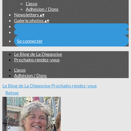
L'asso
Adhésion / Dons
Newsletters
▴
▾
Galerie photos
▴
▾
Se connecter
Le Blog de La Dieppoise
Prochains rendez-vous
L'asso
Adhésion / Dons
Le Blog de La Dieppoise
Prochains rendez-vous
Retour