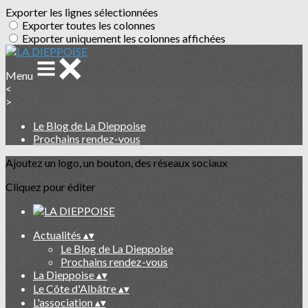
Exporter les lignes sélectionnées
Exporter toutes les colonnes
Exporter uniquement les colonnes affichées
Menu
<
>
Le Blog de La Dieppoise
Prochains rendez-vous
Ajoutez un logo, un bouton, des réseaux sociaux
Cliquez pour éditer
Actualités
▴
▾
Le Blog de La Dieppoise
Prochains rendez-vous
La Dieppoise
▴
▾
Le Côte d'Albâtre
▴
▾
L'association
▴
▾