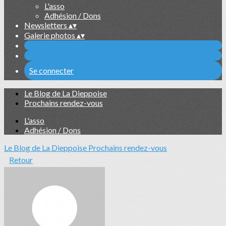
L'asso
Adhésion / Dons
Newsletters
▴
▾
Galerie photos
▴
▾
Se connecter
Le Blog de La Dieppoise
Prochains rendez-vous
L'asso
Adhésion / Dons
Le Blog de La Dieppoise
Prochains rendez-vous
Retour