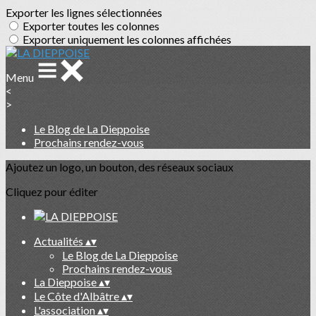
Exporter les lignes sélectionnées
Exporter toutes les colonnes
Exporter uniquement les colonnes affichées
Menu
<
>
Le Blog de La Dieppoise
Prochains rendez-vous
Ajoutez un logo, un bouton, des réseaux sociaux
Cliquez pour éditer
Actualités
▴
▾
Le Blog de La Dieppoise
Prochains rendez-vous
La Dieppoise
▴
▾
Le Côte d'Albâtre
▴
▾
L'association
▴
▾